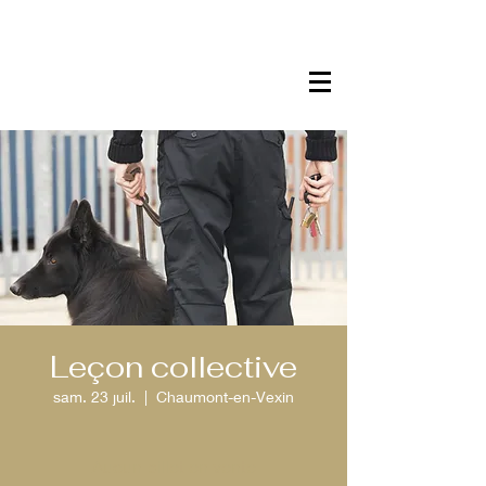
Leçon collective
sam. 23 juil.
  |  
Chaumont-en-Vexin
Aucun billet en vente