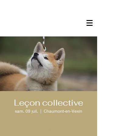
Leçon collective
sam. 09 juil.
  |  
Chaumont-en-Vexin
Aucun billet en vente