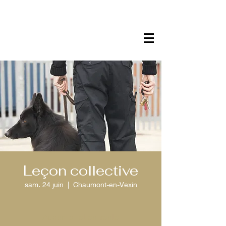
Leçon collective
sam. 24 juin
  |  
Chaumont-en-Vexin
Aucun billet en vente