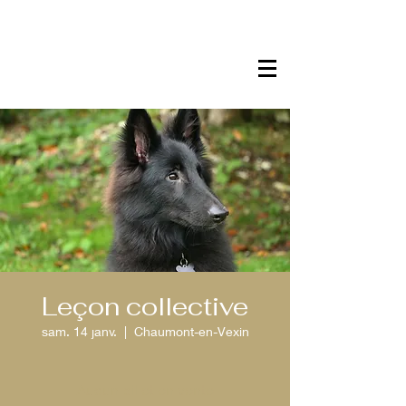
Leçon collective
sam. 14 janv.
  |  
Chaumont-en-Vexin
Aucun billet en vente