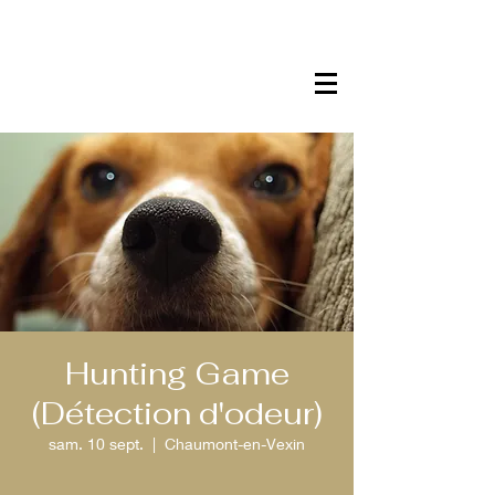
Hunting Game
(Détection d'odeur)
sam. 10 sept.
  |  
Chaumont-en-Vexin