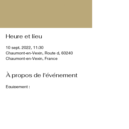
Aucun billet en vente
Voir d'autres événements
Heure et lieu
10 sept. 2022, 11:30
Chaumont-en-Vexin, Route d, 60240
Chaumont-en-Vexin, France
À propos de l'événement
Equipement : 
- Longe de 10 mètres 
4 chiens maximum 
10 € par chien 