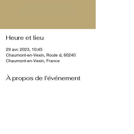
Aucun billet en vente
Voir d'autres événements
Heure et lieu
29 avr. 2023, 10:45
Chaumont-en-Vexin, Route d, 60240
Chaumont-en-Vexin, France
À propos de l'événement
10€ par chien 
2 chiens maximum
Partager cet événement