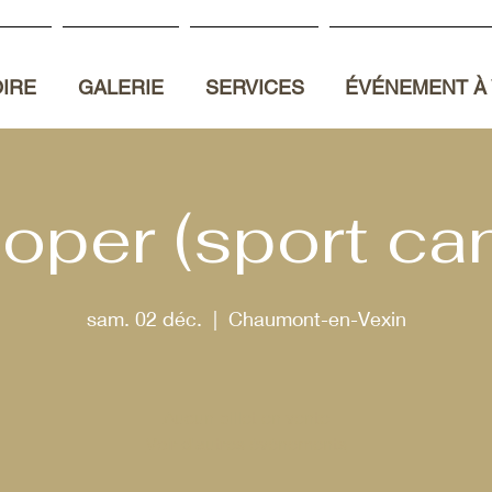
OIRE
GALERIE
SERVICES
ÉVÉNEMENT À 
oper (sport can
sam. 02 déc.
  |  
Chaumont-en-Vexin
Aucun billet en vente
Voir d'autres événements