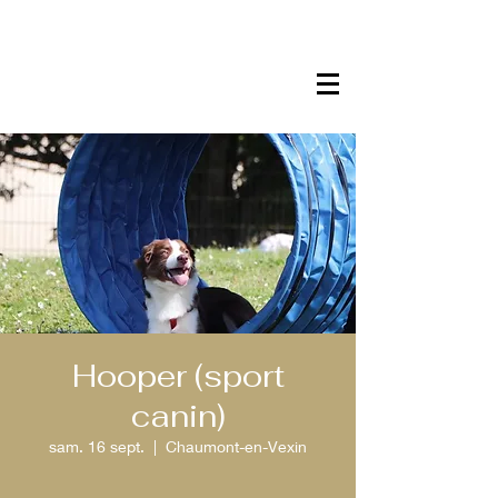
Hooper (sport
canin)
sam. 16 sept.
  |  
Chaumont-en-Vexin