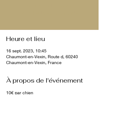
Aucun billet en vente
Voir d'autres événements
Heure et lieu
16 sept. 2023, 10:45
Chaumont-en-Vexin, Route d, 60240
Chaumont-en-Vexin, France
À propos de l'événement
10€ par chien 
2 chiens maximum
Inscription par téléphone au 
06.98.59.53.68 uniquement.