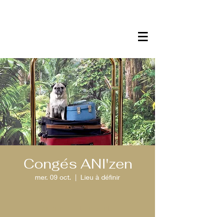
Congés ANI'zen
mer. 09 oct.
  |  
Lieu à définir
Aucun billet en vente