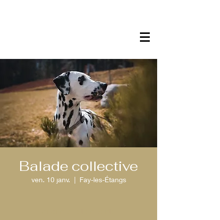
Balade collective
ven. 10 janv.
  |  
Fay-les-Étangs
Aucun billet en vente