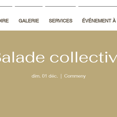
OIRE
GALERIE
SERVICES
ÉVÉNEMENT À 
alade collecti
dim. 01 déc.
  |  
Commeny
Aucun billet en vente
Voir d'autres événements