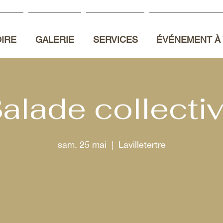
OIRE
GALERIE
SERVICES
ÉVÉNEMENT À 
alade collecti
sam. 25 mai
  |  
Lavilletertre
Aucun billet en vente
Voir d'autres événements