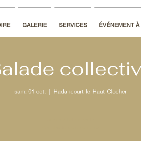
OIRE
GALERIE
SERVICES
ÉVÉNEMENT À 
alade collecti
sam. 01 oct.
  |  
Hadancourt-le-Haut-Clocher
Aucun billet en vente
Voir d'autres événements