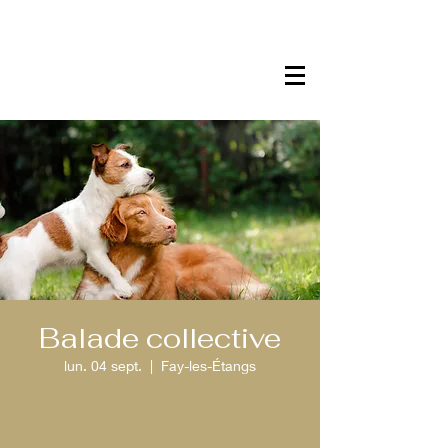
Balade collective
lun. 04 sept.
  |  
Fay-les-Étangs
Aucun billet en vente