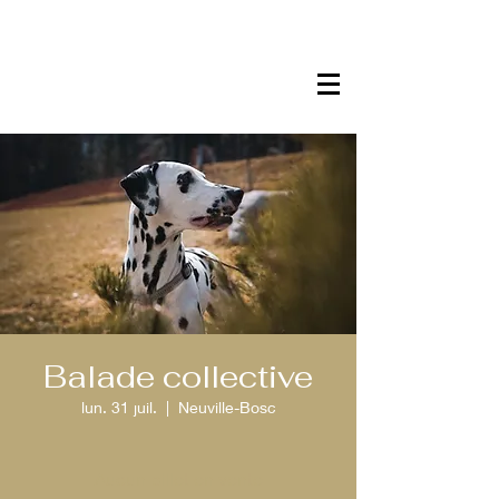
Balade collective
lun. 31 juil.
  |  
Neuville-Bosc
Aucun billet en vente