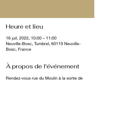
Voir d'autres événements
Heure et lieu
16 juil. 2022, 10:00 – 11:00
Neuville-Bosc, Tumbrel, 60119 Neuville-
Bosc, France
À propos de l'événement
Rendez-vous rue du Moulin à la sortie de 
Tumbrel direction Monneville.
Balade d'envrion 1h00
10€ par chien
Partager cet événement